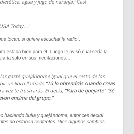
etética, agua y jugo de naranja.”
Casi
d y USA Today…”
ue tocan, si quiere escuchar la radio”.
a estaba bien para él. Luego le avisó cual sería la
 dejaría solo en sus meditaciones…
os gasté quejándome igual que el resto de los
bir un libro llamado
“Tú lo obtendrás cuando creas
 vez te frustrarás. El decía,
“Para de quejarte” “Sé
levan encima del grupo.”
po haciendo bulla y quejándome, entonces decidí
ientes no estaban contentos. Hice algunos cambios.