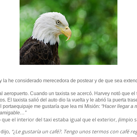
, y la he considerado merecedora de postear y de que sea exten
l aeropuerto. Cuando un taxista se acercó. Harvey notó que el ta
l taxista salió del auto dio la vuelta y le abrió la puerta traser
el portaequipaje me gustaría que lea mi Misión:
“Hacer llegar a 
e amigable…”
e el interior del taxi estaba igual que el exterior, ¡limpio
dijo,
“¿Le gustaría un café?. Tengo unos termos con café re