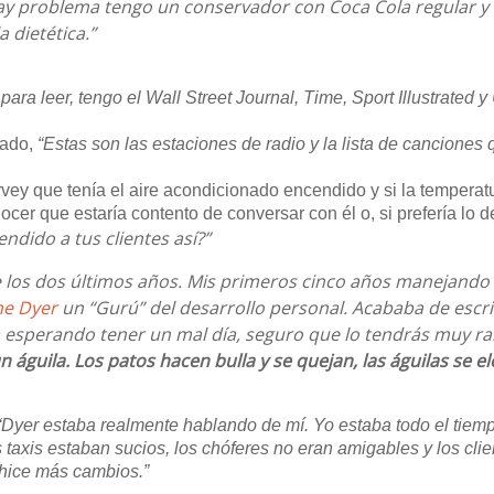
y problema tengo un conservador con Coca Cola regular y di
 dietética.”
para leer, tengo el Wall Street Journal, Time, Sport Illustrate
cado,
“Estas son las estaciones de radio y la lista de canciones q
vey que tenía el aire acondicionado encendido y si la temperatur
nocer que estaría contento de conversar con él o, si prefería lo
ndido a tus clientes así?”
los dos últimos años. Mis primeros cinco años manejando l
e Dyer
un “Gurú” del desarrollo personal. Acababa de escri
 esperando tener un mal día, seguro que lo tendrás muy rara
 águila. Los patos hacen bulla y se quejan, las águilas se e
“Dyer estaba realmente hablando de mí. Yo estaba todo el tiem
s taxis estaban sucios, los chóferes no eran amigables y los cl
 hice más cambios.”