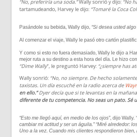
“No, preferiría una soda.”
Wally sonrió y dijo:
“No ha
tartamudeando, Harvey le dijo:
“Tomaré la Coca Cola
Pasándole su bebida, Wally dijo,
“Si desea usted algo 
Al comenzar el viaje, Wally le pasó otro cartón plastifi
Y como si esto no fuera demasiado, Wally le dijo a Har
mejor ruta a su destino a esta hora del día. Le hizo co
“Dime Wally
“, le preguntó Harvey:
“¿siempre has ate
Wally sonrió:
“No, no siempre. De hecho solamente 
taxistas. Un día escuché en la radio acerca de
Wayn
en ello.”
Dyer decía que si te levantas en la mañana
diferente de tu competencia. No seas un pato. Sé un
“Esto me llegó aquí, en medio de los ojos”
, dijo Wally.
cambiar mi actitud y ser un águila.”
“Miré alrededor: lo
Uno a la vez. Cuando mis clientes respondieron bien,