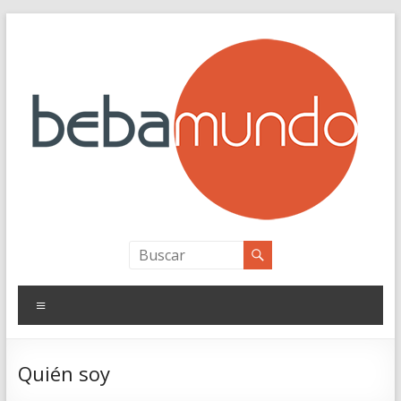
Saltar
al
contenido
bebamundo
Personal Branding
Menú
Quién soy