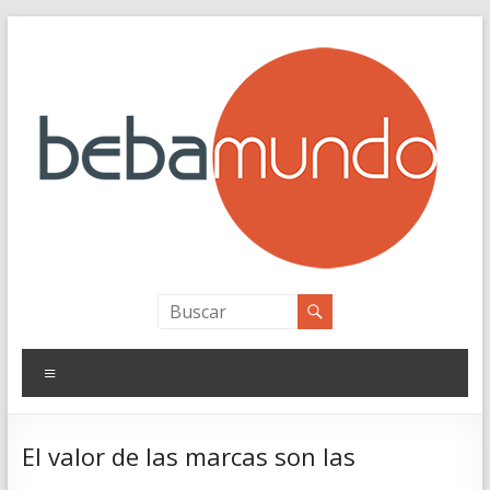
Saltar
al
contenido
bebamundo
Personal Branding
Menú
El valor de las marcas son las