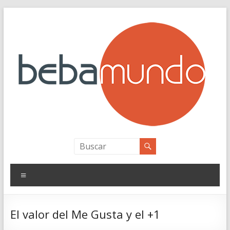
Saltar
al
contenido
bebamundo
Personal Branding
Menú
El valor del Me Gusta y el +1