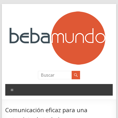
Saltar
al
contenido
bebamundo
Personal Branding
Menú
Comunicación eficaz para una