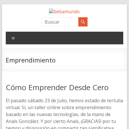
Saltar
al
contenido
bebamundo
Personal Branding
Menú
Emprendimiento
Cómo Emprender Desde Cero
El pasado sábado 23 de Julio, hemos estado de tertulia
virtual. Sí, un taller online sobre emprendimiento
basado en las nuevas tecnologías, de la mano de
Anaís González. Y por cierto Anaís, ¡GRACIAS! por tu
tiempo y disposición en compartir tan significativa