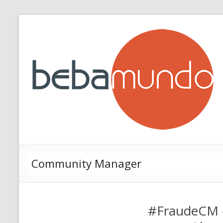
Saltar
al
contenido
Community Manager
#FraudeCM – 